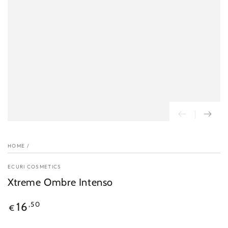
HOME
/
ECURI COSMETICS
Xtreme Ombre Intenso
Reguliere
,50
16
€
prijs