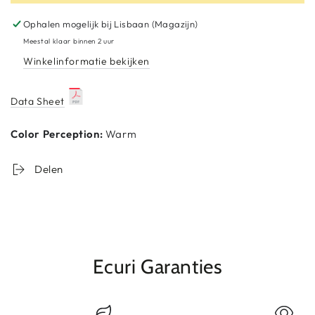
Xtreme
voor
Ombre
Xtreme
Ophalen mogelijk bij
Lisbaan (Magazijn)
Intenso
Ombre
Meestal klaar binnen 2 uur
Intenso
Winkelinformatie bekijken
Data Sheet
Color Perception:
Warm
Delen
Ecuri Garanties