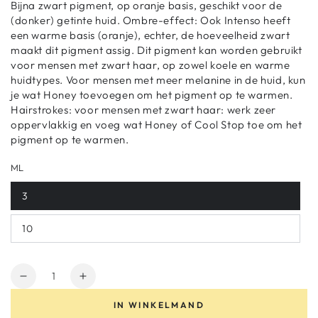
Bijna zwart pigment, op oranje basis, geschikt voor de
(donker) getinte huid. Ombre-effect: Ook Intenso heeft
een warme basis (oranje), echter, de hoeveelheid zwart
maakt dit pigment assig. Dit pigment kan worden gebruikt
voor mensen met zwart haar, op zowel koele en warme
huidtypes. Voor mensen met meer melanine in de huid, kun
je wat Honey toevoegen om het pigment op te warmen.
Hairstrokes: voor mensen met zwart haar: werk zeer
oppervlakkig en voeg wat Honey of Cool Stop toe om het
pigment op te warmen.
ML
3
10
Hoeveelheid
Aantal
Verhoog
verminderen
het
IN WINKELMAND
voor
aantal