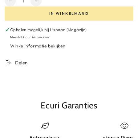
Aantal
Verhoog
verminderen
het
IN WINKELMAND
voor
aantal
Wrapping
voor
Elastic
Wrapping
Ophalen mogelijk bij
Lisbaan (Magazijn)
tape
Elastic
Meestal klaar binnen 2 uur
(Black)
tape
Winkelinformatie bekijken
(Black)
Delen
Ecuri Garanties
Betrouwbaar
Intense Pigme