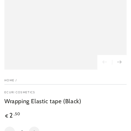
HOME
/
ECURI COSMETICS
Wrapping Elastic tape (Black)
Reguliere
,50
2
€
prijs
Hoeveelheid