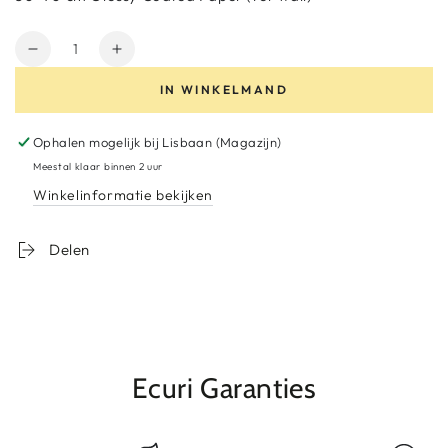
Hoeveelheid
Aantal
Verhoog
verminderen
het
IN WINKELMAND
voor
aantal
Pigment
voor
Wall
Pigment
Ophalen mogelijk bij
Lisbaan (Magazijn)
Poster
Wall
Meestal klaar binnen 2 uur
Xtreme
Poster
Winkelinformatie bekijken
Eyeliner
Xtreme
Eyeliner
Delen
Ecuri Garanties