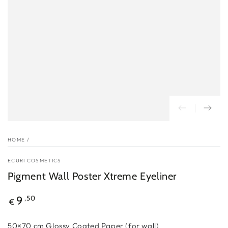
HOME
/
ECURI COSMETICS
Pigment Wall Poster Xtreme Eyeliner
Reguliere
,50
9
€
prijs
50×70 cm Glossy Coated Paper (for wall)