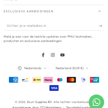
EXCLUSIEVE AANBIEDINGEN
Vul
hier
Meld je aan voor de laatste updates over PMU technieken,
je
producten en exclusieve aanbiedingen
e-
mailadres
Facebook
Instagram
YouTube
in
Taal
Land/regio
Nederlands
Nederland (EUR €)
Betaalmethodes
© 2026,
Ecuri Supplies BV
. Alle rechten voorbehouden.
Terugbetalingsbeleid
Aangedreven door 777 Marketeers