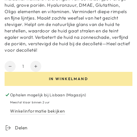
huid, grove poriën. Hyaluronzuur, DMAE, Glutathion,
Oligo elementen en vitaminen. Vermindert diepe rimpels
en ﬁjne lijntjes. Maakt zachte weefsel van het gezicht
steviger. Helpt om de natuurlijke glans van de huid te
herstellen, waardoor de huid gaat stralen en de teint
egaler wordt. Verbetert de huid na zonneschade, verﬁjnd
de poriën, verstevigd de huid bij de decolleté—Heel actief
voor decolleté!
Hoeveelheid
Aantal
Verhoog
verminderen
het
IN WINKELMAND
voor
aantal
Meso
voor
Vita
Meso
Ophalen mogelijk bij
Lisbaan (Magazijn)
Vital
Vita
Meestal klaar binnen 2 uur
5ml
Vital
Winkelinformatie bekijken
5ml
Delen