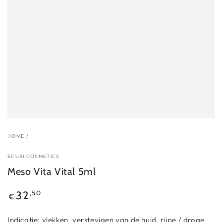
HOME
/
ECURI COSMETICS
Meso Vita Vital 5ml
Reguliere
,50
32
€
prijs
Indicatie: vlekken, verstevigen van de huid, rijpe / droge