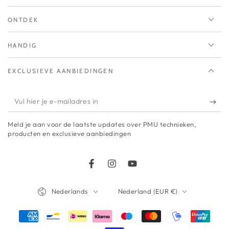
ONTDEK
HANDIG
EXCLUSIEVE AANBIEDINGEN
Vul
hier
Meld je aan voor de laatste updates over PMU technieken,
je
producten en exclusieve aanbiedingen
e-
mailadres
Facebook
Instagram
YouTube
in
Taal
Land/regio
Nederlands
Nederland (EUR €)
Betaalmethodes