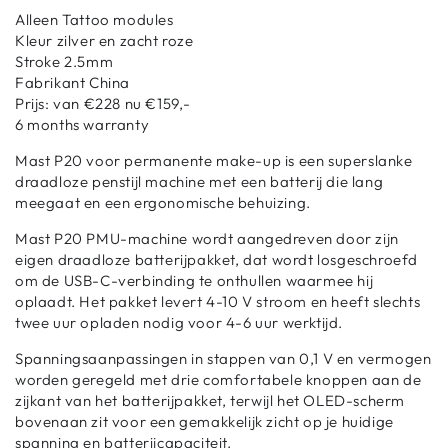
prijs
prijs
Alleen Tattoo modules
Kleur zilver en zacht roze
Stroke 2.5mm
Fabrikant China
Prijs: van €228 nu €159,-
6 months warranty
Mast P20 voor permanente make-up is een superslanke
draadloze penstijl machine met een batterij die lang
meegaat en een ergonomische behuizing.
Mast P20 PMU-machine wordt aangedreven door zijn
eigen draadloze batterijpakket, dat wordt losgeschroefd
om de USB-C-verbinding te onthullen waarmee hij
oplaadt. Het pakket levert 4-10 V stroom en heeft slechts
twee uur opladen nodig voor 4-6 uur werktijd.
Spanningsaanpassingen in stappen van 0,1 V en vermogen
worden geregeld met drie comfortabele knoppen aan de
zijkant van het batterijpakket, terwijl het OLED-scherm
bovenaan zit voor een gemakkelijk zicht op je huidige
spanning en batterijcapaciteit.