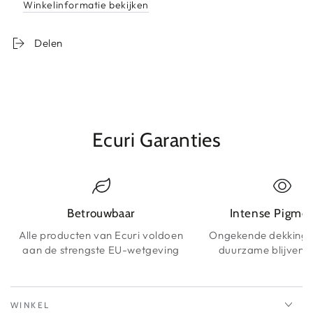
Winkelinformatie bekijken
Pen
Tattoo
Rose
Pen
2.5MM
Rose
Delen
Stroke
2.5MM
Permanent
Stroke
Makeup
Permanent
Makeup
Ecuri Garanties
Betrouwbaar
Intense Pigme
Alle producten van Ecuri voldoen
Ongekende dekking 
aan de strengste EU-wetgeving
duurzame blijvende
WINKEL