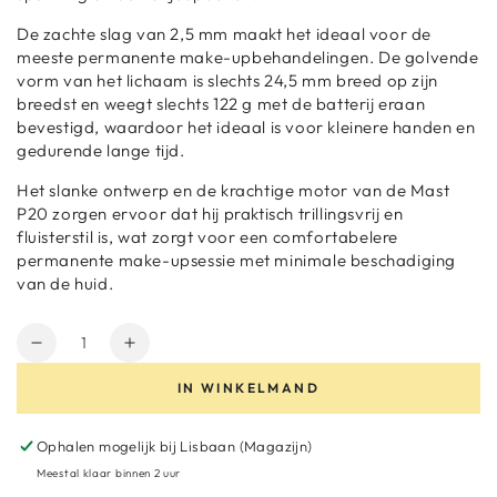
De zachte slag van 2,5 mm maakt het ideaal voor de
meeste permanente make-upbehandelingen. De golvende
vorm van het lichaam is slechts 24,5 mm breed op zijn
breedst en weegt slechts 122 g met de batterij eraan
bevestigd, waardoor het ideaal is voor kleinere handen en
gedurende lange tijd.
Het slanke ontwerp en de krachtige motor van de Mast
P20 zorgen ervoor dat hij praktisch trillingsvrij en
fluisterstil is, wat zorgt voor een comfortabelere
permanente make-upsessie met minimale beschadiging
van de huid.
Hoeveelheid
Aantal
Verhoog
verminderen
het
IN WINKELMAND
voor
aantal
MAST
voor
P20
MAST
Ophalen mogelijk bij
Lisbaan (Magazijn)
Wireless
P20
Meestal klaar binnen 2 uur
Tattoo
Wireless