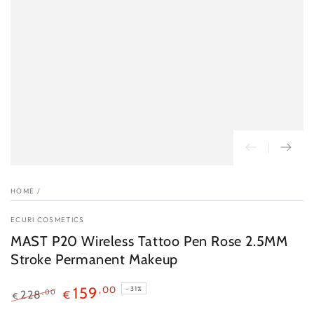
HOME
/
ECURI COSMETICS
MAST P20 Wireless Tattoo Pen Rose 2.5MM
Stroke Permanent Makeup
,00
159
–31%
,00
228
€
€
Reguliere
Sales