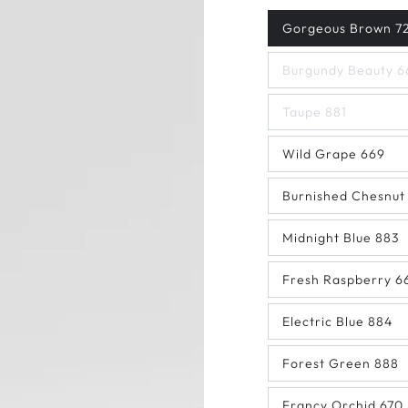
Gorgeous Brown 7
Burgundy Beauty 6
Taupe 881
Wild Grape 669
Burnished Chesnut
Midnight Blue 883
Fresh Raspberry 6
Electric Blue 884
Forest Green 888
Francy Orchid 670