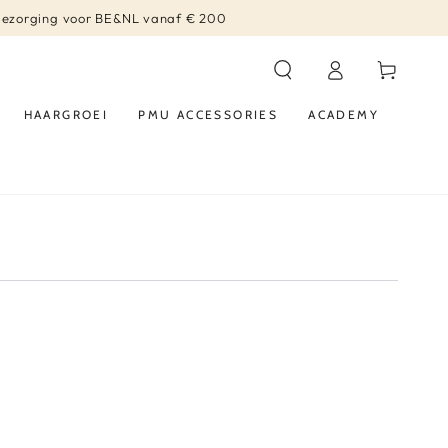
bezorging voor BE&NL vanaf € 200
Log
Winkelwagen
in
HAARGROEI
PMU ACCESSORIES
ACADEMY