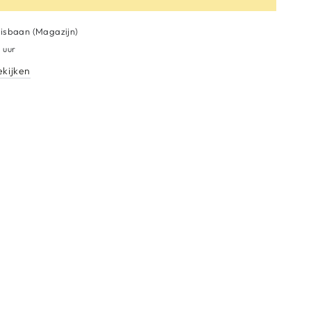
Lisbaan (Magazijn)
 uur
ekijken