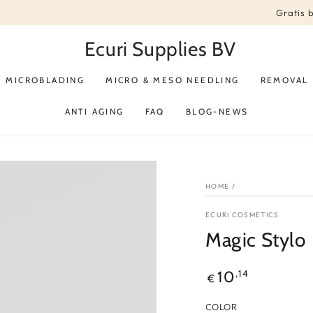
Gratis 
Ecuri Supplies BV
MICROBLADING
MICRO & MESO NEEDLING
REMOVAL
ANTI AGING
FAQ
BLOG-NEWS
HOME
/
ECURI COSMETICS
Magic Stylo
Reguliere
,14
10
€
prijs
COLOR