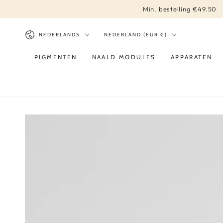
DIRECT NAAR
Min. bestelling €49.50
CONTENT
Taal
Land/regio
NEDERLANDS
NEDERLAND (EUR €)
PIGMENTEN
NAALD MODULES
APPARATEN
DIRECT NAAR
PRODUCT INFORMATIE