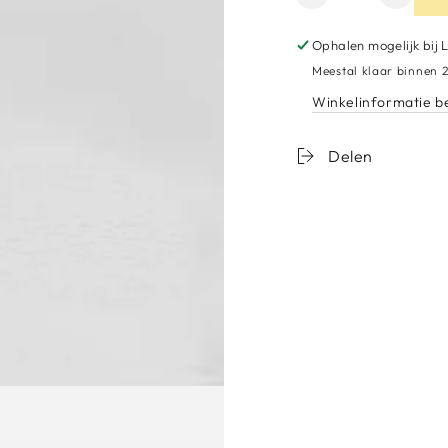
verminderen
het
voor
aantal
Ophalen mogelijk bij
Magic
voor
Meestal klaar binnen 2
Stylo
Magic
Winkelinformatie b
Stylo
Delen