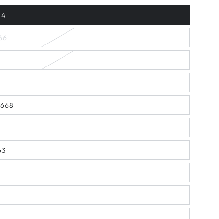
24
66
 668
63