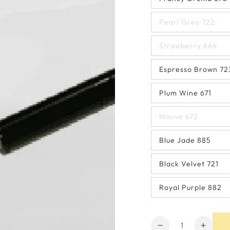
Pearl Grey 722
Strawberry 664
Espresso Brown 72
Plum Wine 671
Mauve 672
Blue Jade 885
Black Velvet 721
Royal Purple 882
Hoeveelheid
Aantal
Verho