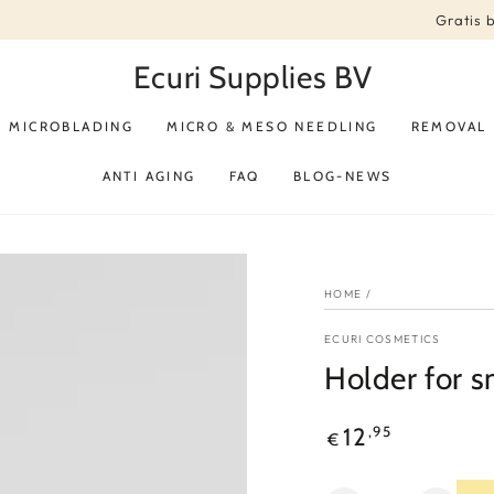
Gratis 
Ecuri Supplies BV
MICROBLADING
MICRO & MESO NEEDLING
REMOVAL
ANTI AGING
FAQ
BLOG-NEWS
HOME
/
ECURI COSMETICS
Holder for 
Reguliere
,95
12
€
prijs