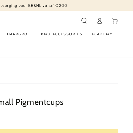
bezorging voor BE&NL vanaf € 200
Log
Winkelwagen
in
HAARGROEI
PMU ACCESSORIES
ACADEMY
small Pigmentcups