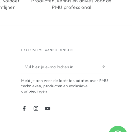
n. Voldoet
Producten, kennis en advies voor de
htlijnen
PMU professional
EXCLUSIEVE AANBIEDINGEN
Vul
hier
Meld je aan voor de laatste updates over PMU
je
technieken, producten en exclusieve
aanbiedingen
e-
mailadres
in
Facebook
Instagram
YouTube