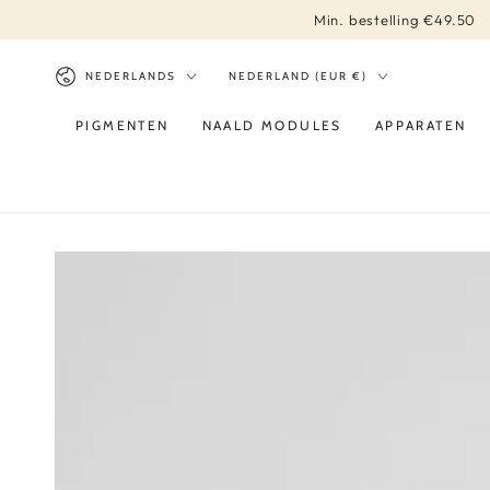
DIRECT NAAR
Min. bestelling €49.50
CONTENT
Taal
Land/regio
NEDERLANDS
NEDERLAND (EUR €)
PIGMENTEN
NAALD MODULES
APPARATEN
DIRECT NAAR
PRODUCT INFORMATIE