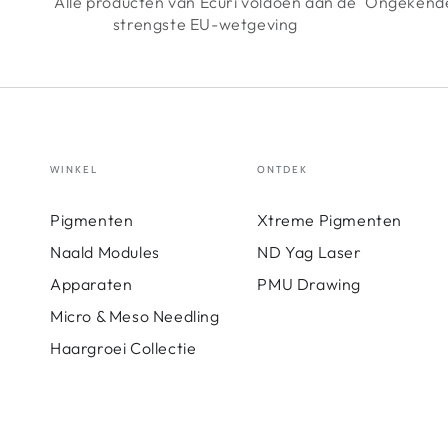
Alle producten van Ecuri voldoen aan de
Ongekende
strengste EU-wetgeving
WINKEL
ONTDEK
Pigmenten
Xtreme Pigmenten
Naald Modules
ND Yag Laser
Apparaten
PMU Drawing
Micro & Meso Needling
Haargroei Collectie