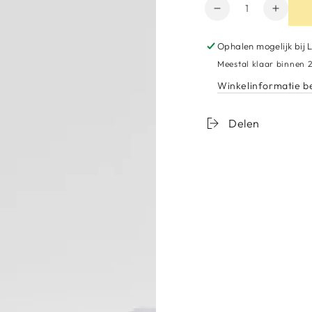
Hoeveelheid
Aantal
Verho
verminderen
het
voor
aantal
Ophalen mogelijk bij
Holder
voor
Meestal klaar binnen 2
for
Holder
Winkelinformatie b
small
for
Pigmentcups
small
Pigme
Delen