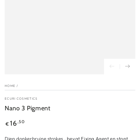
HOME
/
ECURI COSMETICS
Nano 3 Pigment
Reguliere
,50
16
€
prijs
Diep donkerbruine strokes , bevat Fixing Agent en stopt