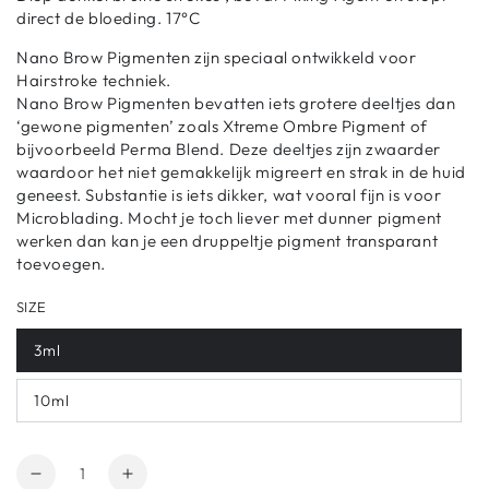
direct de bloeding. 17°C
Nano Brow Pigmenten zijn speciaal ontwikkeld voor
Hairstroke techniek.
Nano Brow Pigmenten bevatten iets grotere deeltjes dan
‘gewone pigmenten’ zoals Xtreme Ombre Pigment of
bijvoorbeeld Perma Blend. Deze deeltjes zijn zwaarder
waardoor het niet gemakkelijk migreert en strak in de huid
geneest. Substantie is iets dikker, wat vooral fijn is voor
Microblading. Mocht je toch liever met dunner pigment
werken dan kan je een druppeltje pigment transparant
toevoegen.
SIZE
3ml
10ml
Hoeveelheid
Aantal
Verhoog