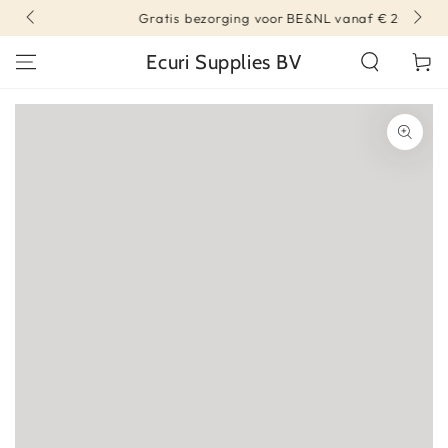
DIRECT NAAR
Gratis bezorging voor BE&NL vanaf € 200
CONTENT
Ecuri Supplies BV
Winkelwa
DIRECT NAAR
PRODUCT INFORMATIE