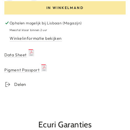
verminderen
het
IN WINKELMAND
voor
aantal
Nano
voor
3
Nano
Ophalen mogelijk bij
Lisbaan (Magazijn)
Pigment
3
Meestal klaar binnen 2 uur
Pigment
Winkelinformatie bekijken
Data Sheet
Pigment Passport
Delen
Ecuri Garanties