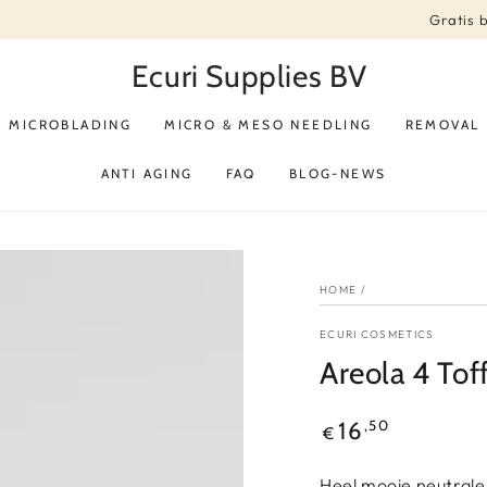
Gratis 
Ecuri Supplies BV
MICROBLADING
MICRO & MESO NEEDLING
REMOVAL
ANTI AGING
FAQ
BLOG-NEWS
HOME
/
ECURI COSMETICS
Areola 4 Tof
Reguliere
,50
16
€
prijs
Heel mooie neutrale 