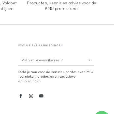
n. Voldoet
Producten, kennis en advies voor de
htlijnen
PMU professional
EXCLUSIEVE AANBIEDINGEN
Vul
hier
Meld je aan voor de laatste updates over PMU
je
technieken, producten en exclusieve
aanbiedingen
e-
mailadres
in
Facebook
Instagram
YouTube