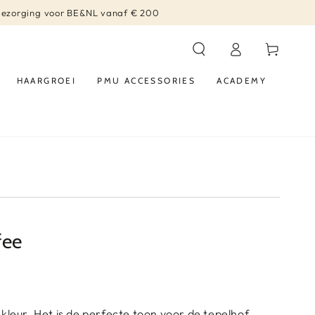
bezorging voor BE&NL vanaf € 200
Log
Winkelwagen
in
HAARGROEI
PMU ACCESSORIES
ACADEMY
fee
kleur. Het is de perfecte toon voor de tepelhof.