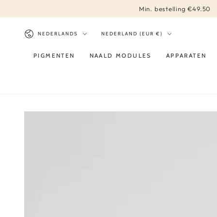
DIRECT NAAR
Min. bestelling €49.50
CONTENT
Taal
Land/regio
NEDERLANDS
NEDERLAND (EUR €)
PIGMENTEN
NAALD MODULES
APPARATEN
DIRECT NAAR
PRODUCT INFORMATIE