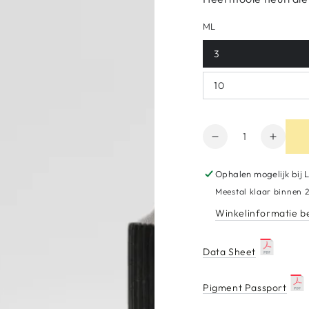
ML
3
10
Hoeveelheid
Aantal
Verho
verminderen
het
voor
aantal
Ophalen mogelijk bij
Areola
voor
Meestal klaar binnen 2
4
Areola
Winkelinformatie b
Toffee
4
Toffee
Data Sheet
Pigment Passport