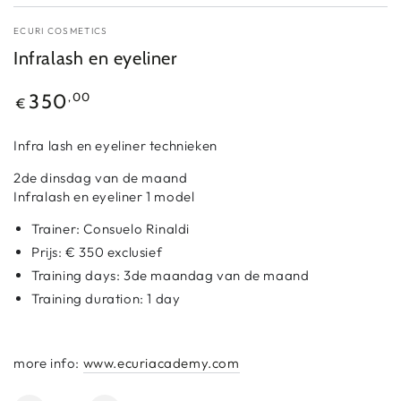
ECURI COSMETICS
Infralash en eyeliner
Reguliere
,00
350
€
prijs
Infra lash en eyeliner technieken
2de dinsdag van de maand
Infralash en eyeliner 1 model
Trainer: Consuelo Rinaldi
Prijs: € 350
exclusief
Training days:
3de maandag van de maand
Training duration: 1 day
more info:
www.ecuriacademy.com